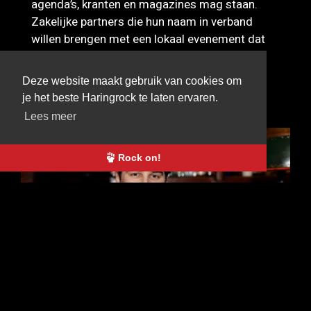
agenda’s, kranten en magazines mag staan.
Zakelijke partners die hun naam in verband
willen brengen met een lokaal evenement dat
landelijk gepromoot zal gaan worden.
Deze website maakt gebruik van cookies om
OOK INTERESSANT
je het beste Haringrock te laten ervaren.
BEKIJK ALLES
Lees meer
Rock on!
15 JAN
YOURI PLUGGE
PRESENTEERT
HARINGROCK