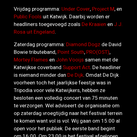
Vrijdag programma:
Under Cover
,
Project M
, en
Public Fools
uit Katwijk. Daarbij worden er
headliners toegevoegd zoals
De Kraaien
en
J.J.
Rosa uit Engeland
.
Zaterdag programma:
Diamond Dogz
de David
Bowie tributeband,
Point South
,
PRO(OST)
,
Mortey Flames
en
John Vooijs
samen met de
Katwijkse coverband
Support Act
. De headliner
is niemand minder dan
De Dijk
. Omdat De Dijk
voorheen toch het jaarlijkse feestje was in
Tripodia voor vele Katwijkers, hebben ze
besloten een volledig concert van 75 minuten
te verzorgen. Wel adviseert de organisatie om
op zaterdag vroegtijdig naar het festival terrein
te komen want vol is vol. Wij gaan om 15:00 al
open voor het publiek. De eerste band begint
om 16:00. Om 23:00 is het festival afgelopen,