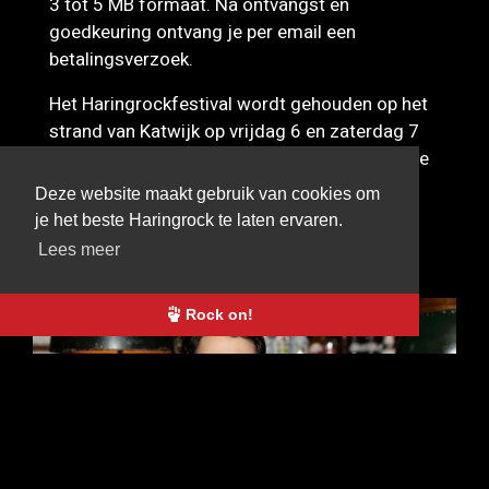
3 tot 5 MB formaat. Na ontvangst en
goedkeuring ontvang je per email een
betalingsverzoek.
Het Haringrockfestival wordt gehouden op het
strand van Katwijk op vrijdag 6 en zaterdag 7
juli 2018. Doe mee!! En stuur je gekste, leukste
of stoerste foto in.
Deze website maakt gebruik van cookies om
je het beste Haringrock te laten ervaren.
OOK INTERESSANT
Lees meer
BEKIJK ALLES
Rock on!
15 JAN