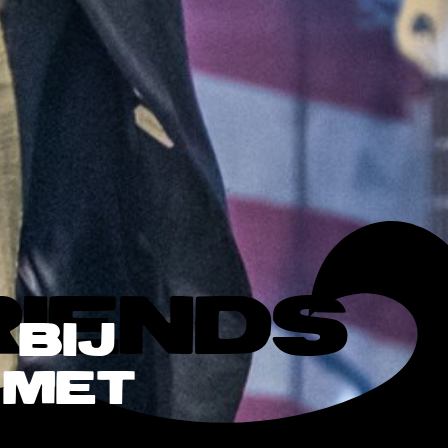
RIENDS
 BIJ
 MET