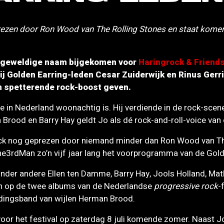
rezen door Ron Wood van The Rolling Stones en staat kome
en geweldige naam bijgekomen voor
Haringrock & Friend
 bij Golden Earring-leden Cesar Zuiderwijk en Rinus Ger
en spetterende rock-boost geven.
e in Nederland woonachtig is. Hij verdiende in de rock-sc
Brood en Barry Hay geldt Jo als dé rock-and-roll-voice van
oeck nog geprezen door niemand minder dan Ron Wood van Th
he3rdMan zo’n vijf jaar lang het voorprogramma van de Gold
nder andere Ellen ten Damme, Barry Hay, Jools Holland, Math
ren op de twee albums van de Nederlandse
progressive rock
-
dingsband van wijlen Herman Brood.
 voor het festival op zaterdag 8 juli komende zomer. Naast