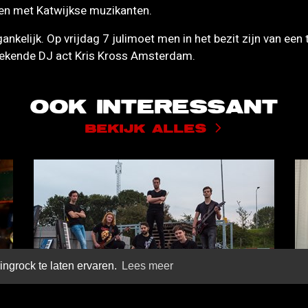
en met Katwijkse muzikanten.
ankelijk. Op vrijdag 7 julimoet men in het bezit zijn van een 
 bekende DJ act Kris Kross Amsterdam.
OOK INTERESSANT
BEKIJK ALLES
ngrock te laten ervaren.
Lees meer
29 JUL
ROCKFESTIVAL ZET
WEER DE BLOEMETJES