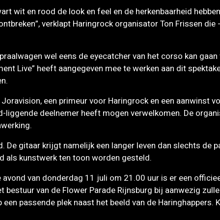
rt wit en rood de look en feel en de herkenbaarheid hebben 
t ontbreken”, verklapt Haringrock organisator Ton Frissen di
 praalwagen wel eens de eyecatcher van het corso kan gaan 
ent Live” heeft aangegeven mee te werken aan dit spektakel
en.
 Joravision, een primeur voor Haringrock en een aanwinst v
d-liggende deelnemer heeft mogen verwelkomen. De organis
nwerking.
De gitaar krijgt namelijk een langer leven dan slechts de paa
rd als kunstwerk ten toon worden gesteld.
de avond van donderdag 11 juli om 21.00 uur is er een offici
 bestuur van de Flower Parade Rijnsburg bij aanwezig zullen
p een passende plek naast het beeld van de Haringhappers. K