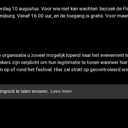
aterdag 10 augustus. Voor wie niet kan wachten: bezoek de 
jnsburg. Vanaf 16.00 uur, en de toegang is gratis. Voor mee
e organisatie u zoveel mogelijk lopend naar het evenement 
oekers zijn verplicht om hun legitimatie te tonen wanneer hi
 op of rond het festival. Hier zal strikt op gecontroleerd w
OOK INTERESSANT
ngrock te laten ervaren.
Lees meer
BEKIJK ALLES