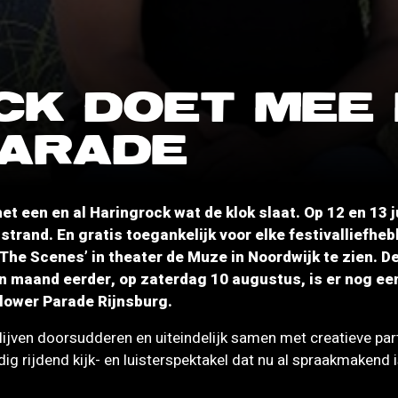
CK DOET MEE
ARADE
et een en al Haringrock wat de klok slaat. Op 12 en 13 j
trand. En gratis toegankelijk voor elke festivalliefhe
e Scenes’ in theater de Muze in Noordwijk te zien. De 
n maand eerder, op zaterdag 10 augustus, is er nog een
lower Parade Rijnsburg.
blijven doorsudderen en uiteindelijk samen met creatieve pa
dig rijdend kijk- en luisterspektakel dat nu al spraakmakend 