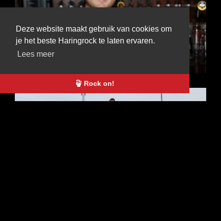
Deze website maakt gebruik van cookies om
15 JAN
je het beste Haringrock te laten ervaren.
YOURI PLUGGE
PRESENTEERT
Lees meer
HARINGROCK
Rock on!
29 JUL
ROCKFESTIVAL ZET WEER
DE BLOEMETJES BUITEN